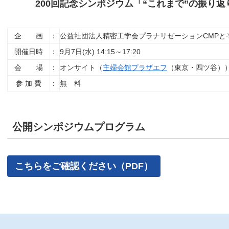
200回記念シンポジウム「“これまで”の振り返
企 画
：
公益社団法人精密工学会プラナリゼーションCMPと
開催日時
：
9月7日(水) 14:15～17:20
会 場
：
オンサイト（
主婦会館プラザエフ
（東京・四ツ谷））
参 加 費
：
無 料
公開シンポジウムプログラム
こちらをご確認ください（PDF）